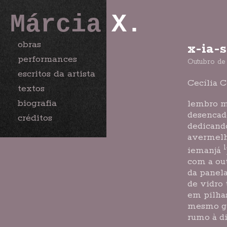
Márcia
X.
obras
x-ia-
performances
Outubro de
escritos da artista
Cecília 
textos
biografia
lembro m
desencade
créditos
dedicand
avermelh
1
iemanjá
com a ou
da panel
de vidro 
em pilha
mesmo ge
rumo à di