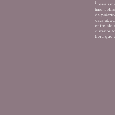
1
meu amig
isso, sobr
de plástic
cara abriu
entre ele
durante t
hora que e