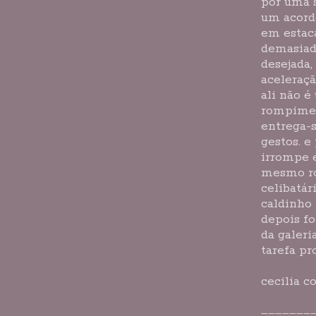
por uma s
um acorde
em estaca
demasiad
desejada,
aceleraçã
ali não é
rompiment
entrega-s
gestos. e
irrompe 
mesmo ro
celibatár
caldinho 
depois fo
da galeria
tarefa pr
cecilia co
_______