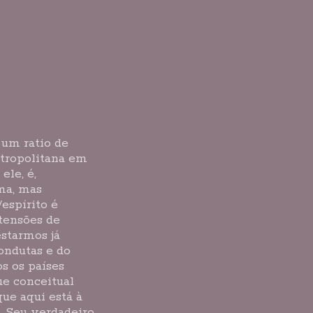
 um ratio de
etropolitana em
ele, é,
ma, mas
/espírito é
 tensões de
starmos já
ondutas e do
s os países
ue conceitual
ue aqui está à
. Seu verdadeiro