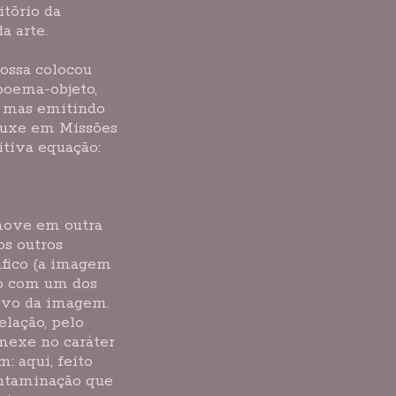
itõrio da
a arte.
ossa colocou
poema-objeto,
, mas emitindo
ouxe em Missões
itiva equação:
 move em outra
os outros
áfico (a imagem
mo com um dos
tivo da imagem.
elação, pelo
 mexe no caráter
: aqui, feito
ontaminação que