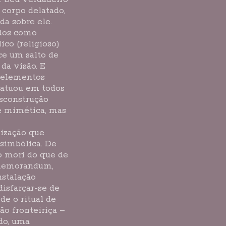
 corpo delatado,
da sobre ele.
ados como
co (religioso)
ce um salto de
 da visão. E
 elementos
 atuou em todos
esconstrução
de mimética, mas
lização que
 simbõlica. De
o mori do que de
e memorandum,
nstalação
isfarçar-se de
de o ritual de
ão fronteiriça –
do, uma