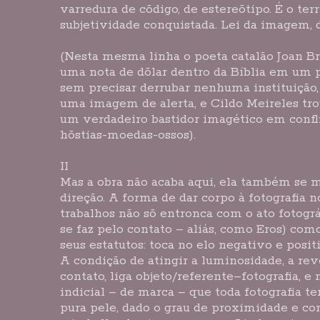
varredura de cõdigo, de estereõtipo. É o terr
subjetividade conquistada. Lei da imagem, d
(Nesta mesma linha o poeta catalão Joan Br
uma nota de dõlar dentro da Bíblia em um 
sem precisar derrubar nenhuma instituição
uma imagem de alerta, e Cildo Meireles tr
um verdadeiro bastidor imagético em confl
hõstias-moedas-ossos).
II
Mas a obra não acaba aqui, ela também se
direção. A forma de dar corpo à fotografia n
trabalhos não sõ entronca com o ato fotogr
se faz pelo contato – aliás, como Eros) co
seus estatutos: toca no elo negativo e posi
A condição de atingir a luminosidade, a rev
contato, liga objeto/referente–fotografia, e
indicial – de marca – que toda fotografia tem
pura pele, dado o grau de proximidade e c