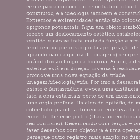
cerne passa sinuoso entre os batimentos do
construído, e a ideologia também é construí
Extremos e extremidades então são coloc
epígonos potenciais. Aqui um objeto simbõli
recebe um deslocamento estético, estabele
sentido, e não se trata mais da função e sim
lembremos que o campo da apropriação de
(quando não da guerra de imagens) sempre
os âmbitos ao longo da histõria. Assim, a d
estética está em direção inversa à realida
promove uma nova equação da tríade
imagem/ideologia/vida. Por isso a dessacra
existe é fantasmática, evoca uma distância
fato, a obra está mais perto de um mement
uma orgia profana. Há algo de epitáfio, d
sobretudo quando a dimensão coletiva da i
concede-lhe esse poder (thanatos costuma d
seu contrário). Desenhando com terços – on
fazer desenhos com objetos já é uma operaç
persegue outro registro mais amplo; no fun