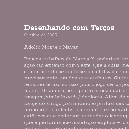
Desenhando com Terços
Outubro de 2005
Adolfo Montejo Navas
Poucos trabalhos de Márcia X. poderiam ter
ação tão extenso como este. Que a cúria m
seu momento se sentisse sensibilizada com 
precisamente, um dos seus atributos. Sinto
felizmente não sõ isso, pois o jogo de corpo
maior, diríamos que a quatro bandas: daí as
imagem/símbolo/vida/ideologia. Além de e
longe do antigo patrimõnio espiritual das c
monopõlio exclusivo da moral – e são vário
catõlicos que poderiam entender o iceberg
que a performance-instalação explora –, o q
vista é tão importante como o que não está