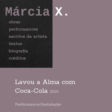
Márcia
X.
obras
performances
escritos da artista
textos
biografia
créditos
Lavou a Alma com
Coca-Cola
2003
Performance/Instalação