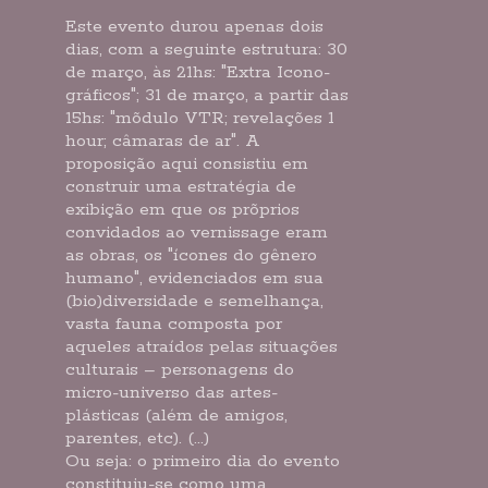
Este evento durou apenas dois
dias, com a seguinte estrutura: 30
de março, às 21hs: "Extra Icono-
gráficos"; 31 de março, a partir das
15hs: "mõdulo VTR; revelações 1
hour; câmaras de ar". A
proposição aqui consistiu em
construir uma estratégia de
exibição em que os prõprios
convidados ao vernissage eram
as obras, os "ícones do gênero
humano", evidenciados em sua
(bio)diversidade e semelhança,
vasta fauna composta por
aqueles atraídos pelas situações
culturais – personagens do
micro-universo das artes-
plásticas (além de amigos,
parentes, etc). (...)
Ou seja: o primeiro dia do evento
constituiu-se como uma