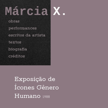
Márcia
X.
obras
performances
escritos da artista
textos
biografia
créditos
Exposição de
Ícones Gênero
Humano
1988