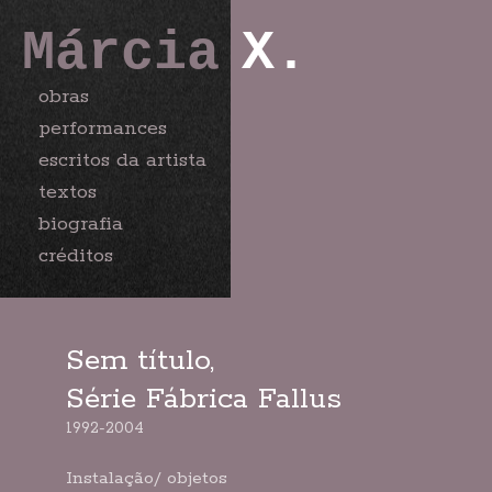
Márcia
X.
obras
performances
escritos da artista
textos
biografia
créditos
Sem título,
Série Fábrica Fallus
1992-2004
Instalação/ objetos