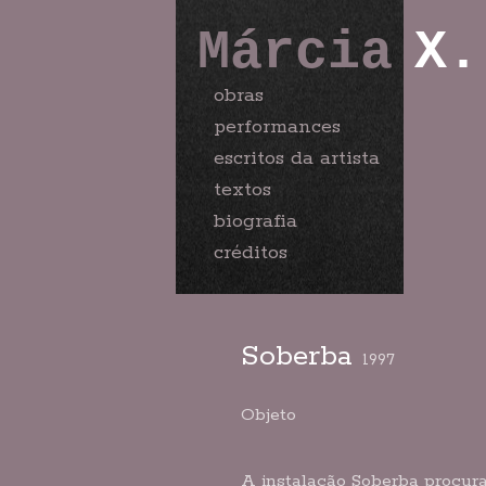
Márcia
X.
obras
performances
escritos da artista
textos
biografia
créditos
Soberba
1997
Objeto
A instalação Soberba procur