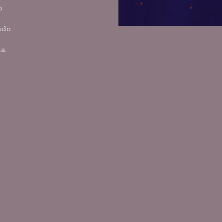
o
ndo
a.