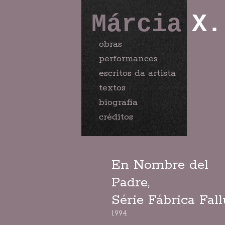
Márcia
X.
obras
performances
escritos da artista
textos
biografia
créditos
En Nombre del
Padre,
Série Fábrica Fall
1994